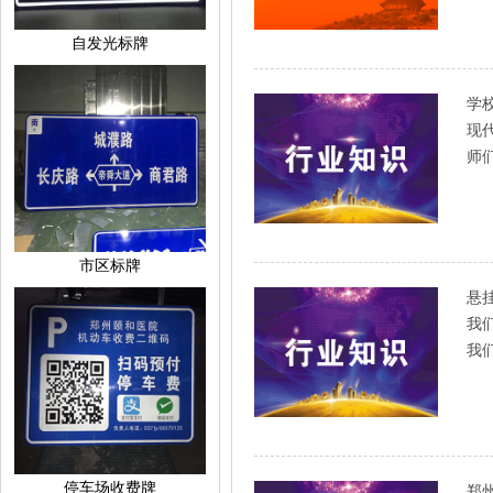
自发光标牌
学
现
师
市区标牌
悬
我
我
停车场收费牌
郑