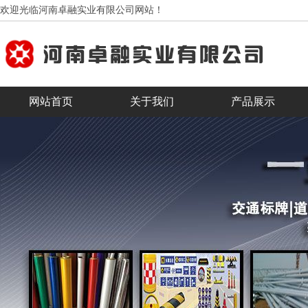
欢迎光临河南卓融实业有限公司网站！
网站首页
关于我们
产品展示
客户见证
合作客户